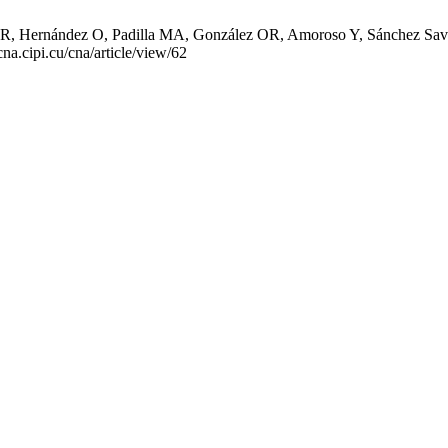
R, Hernández O, Padilla MA, González OR, Amoroso Y, Sánchez Savín
na.cipi.cu/cna/article/view/62