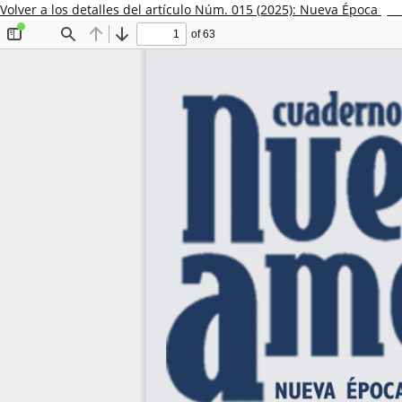
Volver a los detalles del artículo
Núm. 015 (2025): Nueva Época
De