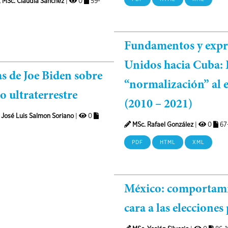
, MSc. Claudia Sánchez
|
0
59-
Fundamentos y expres
Unidos hacia Cuba: D
as de Joe Biden sobre
“normalización” al 
o ultraterrestre
(2010 – 2021)
 José Luis Salmon Soriano
|
0
MSc. Rafael González
|
0
67
PDF
HTML
XML
México: comportamien
cara a las elecciones