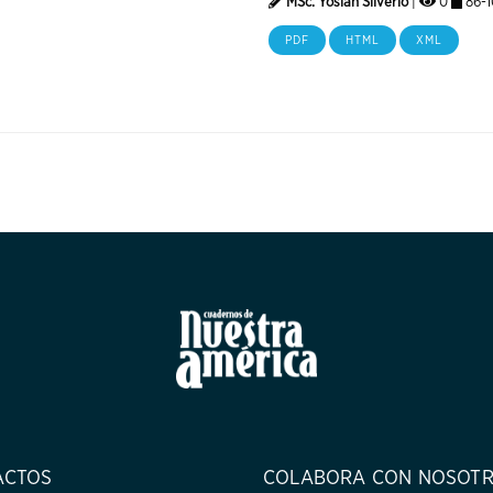
MSc. Yoslán Silverio
|
0
86-1
PDF
HTML
XML
ACTOS
COLABORA CON NOSOT