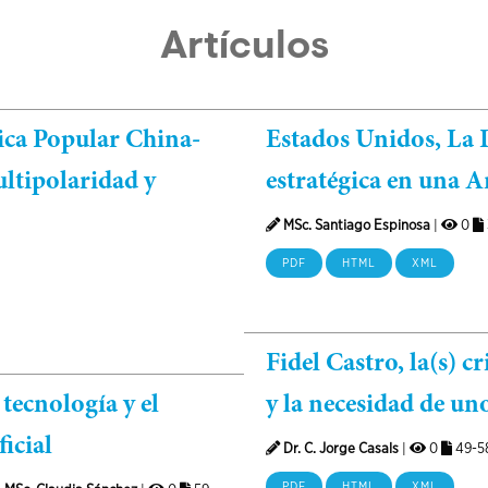
Artículos
lica Popular China-
Estados Unidos, La 
ltipolaridad y
estratégica en una A
MSc. Santiago Espinosa
|
0
PDF
HTML
XML
Fidel Castro, la(s) c
tecnología y el
y la necesidad de un
ficial
Dr. C. Jorge Casals
|
0
49-5
PDF
HTML
XML