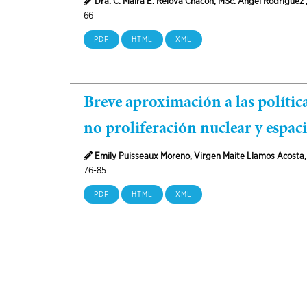
Dra. C. Maira E. Relova Chacón, MSc. Ángel Rodríguez 
66
PDF
HTML
XML
Breve aproximación a las polític
no proliferación nuclear y espaci
Emily Puisseaux Moreno, Virgen Maite Llamos Acosta,
76-85
PDF
HTML
XML