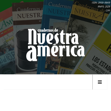
ISSN: 2959-9849
RNPS: 2529
CIPI