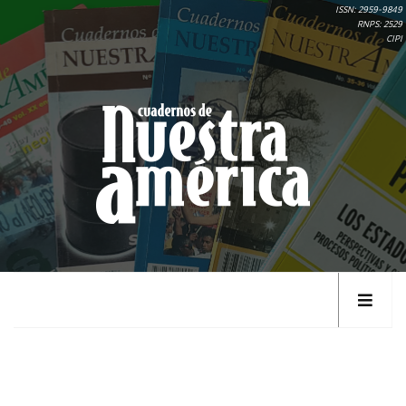
ISSN: 2959-9849
RNPS: 2529
CIPI