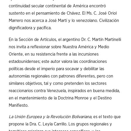
continuidad secular continental de América encontró
sustento en el pensamiento de Chávez. El Ms. C. José Oriol
Marrero nos acerca a José Martí y lo venezolano. Civilización
dignificadora y pacífica.
En la Sección de Artículos, el argentino Dr. C. Martín Martinelli
nos invita a reflexionar sobre Nuestra América y Medio
Oriente, en su resistencia frente a las incursiones
estadounidenses; este autor valora las coordinaciones
políticas desde el imperio para socavar y debilitar las
autonomías regionales con patrones diferentes, pero con
similares objetivos, tal y como pretenden los sectores
reaccionarios contra Venezuela, inspirados en buena medida,
en el mantenimiento de la Doctrina Monroe y el Destino
Manifiesto.
L
a
Unió
n
E
u
r
o
p
e
a
y
l
a
Re
v
olució
n
B
oli
v
ariana
, es el texto que
propone la Dra. C. Leyla Carrillo. Los grupos regionales y