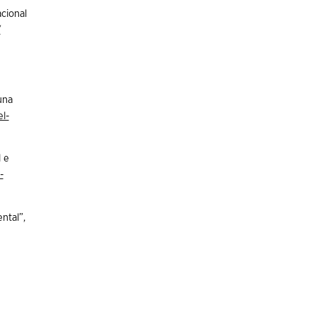
cional
/
una
l-
 e
-
ntal”,