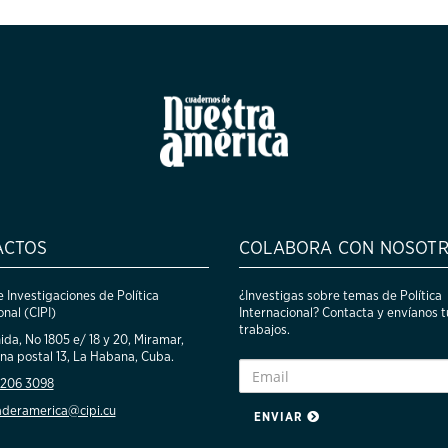
ACTOS
COLABORA CON NOSOT
 Investigaciones de Política
¿Investigas sobre temas de Política
onal (CIPI)
Internacional? Contacta y envíanos t
trabajos.
ida, No 1805 e/ 18 y 20, Miramar,
na postal 13, La Habana, Cuba.
 206 3098
aderamerica@cipi.cu
ENVIAR