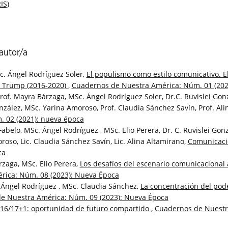
IS)
autor/a
. Ángel Rodríguez Soler,
El populismo como estilo comunicativo. E
d Trump (2016-2020)
,
Cuadernos de Nuestra América: Núm. 01 (202
of. Mayra Bárzaga, MSc. Ángel Rodríguez Soler, Dr.C. Ruvislei Gonz
nzález, MSc. Yarina Amoroso, Prof. Claudia Sánchez Savín, Prof. Al
 02 (2021): nueva época
belo, MSc. Ángel Rodríguez , MSc. Elio Perera, Dr. C. Ruvislei Gonzá
oso, Lic. Claudia Sánchez Savín, Lic. Alina Altamirano,
Comunicaci
ca
rzaga, MSc. Elio Perera,
Los desafíos del escenario comunicacional
rica: Núm. 08 (2023): Nueva Época
 Ángel Rodríguez , MSc. Claudia Sánchez,
La concentración del pode
e Nuestra América: Núm. 09 (2023): Nueva Época
 16/17+1: oportunidad de futuro compartido
,
Cuadernos de Nuestr