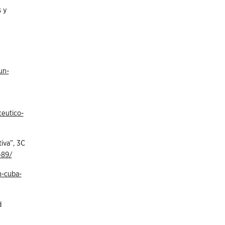
s y
un-
eutico-
iva”, 3C
-89/
n-cuba-
d