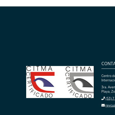
CONT
Centro de
Internaci
3ra. Aven
Playa, Zo
(53) 7
revcu