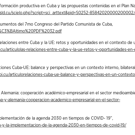
sformación productiva en Cuba y las propuestas contenidas en el Plan Na
lo.sld.cu/scielo.php?script=sci_arttext&pid=S0252-85842020000200002
cumentos del 7mo Congreso del Partido Comunista de Cuba,
ta/%C3%BAltimo%20PDF%2032.pdf
relaciones entre Cuba y la UE: retos y oportunidades en el contexto de 
.cu/articulolas-relaciones-entre-cuba-y-la-ue-retos-y-oportunidades-en-e
iones Cuba-UE: balance y perspectivas en un contexto interno, bilateral
pi.cu/articulorelaciones-cuba-ue-balance-y-perspectivas-en-un-contexto
y Alemania: cooperación académico-empresarial en el sector medioambie
a-y-alemania-cooperacion-academico-empresarial-en-el-sector-
implementación de la agenda 2030 en tiempos de COVID- 19”,
a-y-la-implementacion-de-la-agenda-2030-en-tiempos-de-covid-19/