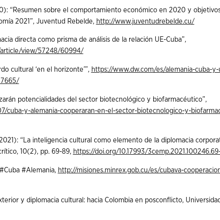
20): “Resumen sobre el comportamiento económico en 2020 y objetivo
nomía 2021”, Juventud Rebelde,
http://www.juventudrebelde.cu/
cia directa como prisma de análisis de la relación UE-Cuba”,
EI/article/view/57248/60994/
o cultural ‘en el horizonte’”,
https://www.dw.com/es/alemania-cuba-y-
37665/
arán potencialidades del sector biotecnológico y biofarmacéutico”,
/cuba-y-alemania-cooperaran-en-el-sector-biotecnologico-y-biofarmac
2021): “La inteligencia cultural como elemento de la diplomacia corporat
ítico, 10(2), pp. 69-89,
https://doi.org/10.17993/3cemp.2021.100246.69
 #Cuba #Alemania,
http://misiones.minrex.gob.cu/es/cubava-cooperacio
terior y diplomacia cultural: hacia Colombia en posconflicto, Universida