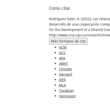
Cómo citar
Rodríguez Soler, A. (2022). Las rela
desarrollo de una cooperación compa
for the Development of a Shared Co
http://www.cna.cipi.cu/cna/article/v
Más formatos de cita
ACM
ACS
APA
ABNT
Chicago
Harvard
IEEE
MLA
Turabian
Vancouver
Descargar cita