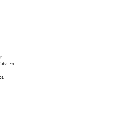
en
Cuba. En
os,
n