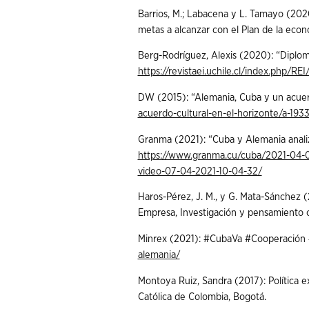
Barrios, M.; Labacena y L. Tamayo (20
metas a alcanzar con el Plan de la eco
Berg-Rodríguez, Alexis (2020): “Diploma
https://revistaei.uchile.cl/index.php/R
DW (2015): “Alemania, Cuba y un acuerd
acuerdo-cultural-en-el-horizonte/a-193
Granma (2021): “Cuba y Alemania analiz
https://www.granma.cu/cuba/2021-04-07
video-07-04-2021-10-04-32/
Haros-Pérez, J. M., y G. Mata-Sánchez (
Empresa, Investigación y pensamiento cr
Minrex (2021): #CubaVa #Cooperación
alemania/
Montoya Ruiz, Sandra (2017): Política ex
Católica de Colombia, Bogotá.