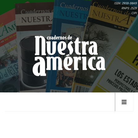
ISSN: 2959-9849
RNPS: 2529
CIPI