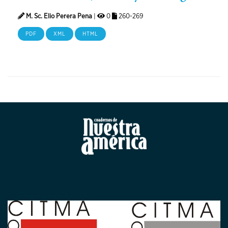
M. Sc. Elio Perera Pena
|
0
260-269
PDF
XML
HTML