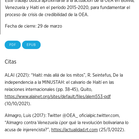
Este trabajo busca aproximarse a la actuación de la OEA en Bolivia,
Venezuela y Haití en el período 2015-2020, para fundamentar el
proceso de crisis de credibilidad de la OEA.
Fecha de cierre: 29 de marzo
PDF
EPUB
Citas
ALAI (2021): “Haití: más allá de los mitos”, R. Seintefus, De la
independencia a la MINUSTAH: el calvario de Haití en las
relaciones internacionales (pp. 38-45), Quito,
https://www.alainet.org/sites/default/files/alem553-pdf
(10/10/2021).
Almagro, Luis (2017): Twitter @OEA_ oficialpic.twitter.com,
“Almagro contra Venezuela ¿por qué la revolución bolivariana lo
acusa de injerencista?”,
https://actualidad.rt.com
(25/3/2022).