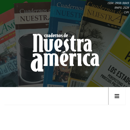
ISSN: 2959-9849
RNPS: 2529
CIPI