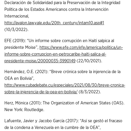
Declaración de Solidaridad para la Preservación de la Integridad
Política de los Estados Americanos contra la Intervención
Internacional,
http://avalon.law.yale.edu/20th_century/intam10.asp#1
(10/3/2022).
EFE (2019): “Un informe sobre corrupción en Haití salpica al
presidente Moise”,
https://www.efe.com/efe/america/politica/un-
informe-sobre-corrupcion-en-petrocaribe-haiti-salica-al-
presidente-moise/20000035-3990149
(22/10/2021).
Hernández, O.E. (2021): “Breve crónica sobre la injerencia de la
OEA en Bolivia”,
http://www.cubadebate.cu/especiales/2021/08/30/breve-cronica-
sobre-la-injerencia-de-la-oea-en-bolivia/
(8/3/2022).
Herz, Mónica (2011): The Organization of American States (OAS).
New York: Routledge.
Lafuente, Javier y Jacobo García (2017): “Así se gestó el fracaso
de la condena a Venezuela en la cumbre de la OEA”,