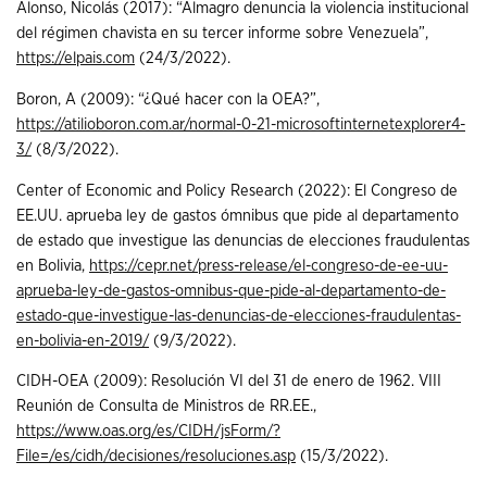
Alonso, Nicolás (2017): “Almagro denuncia la violencia institucional
del régimen chavista en su tercer informe sobre Venezuela”,
https://elpais.com
(24/3/2022).
Boron, A (2009): “¿Qué hacer con la OEA?”,
https://atilioboron.com.ar/normal-0-21-microsoftinternetexplorer4-
3/
(8/3/2022).
Center of Economic and Policy Research (2022): El Congreso de
EE.UU. aprueba ley de gastos ómnibus que pide al departamento
de estado que investigue las denuncias de elecciones fraudulentas
en Bolivia,
https://cepr.net/press-release/el-congreso-de-ee-uu-
aprueba-ley-de-gastos-omnibus-que-pide-al-departamento-de-
estado-que-investigue-las-denuncias-de-elecciones-fraudulentas-
en-bolivia-en-2019/
(9/3/2022).
CIDH-OEA (2009): Resolución VI del 31 de enero de 1962. VIII
Reunión de Consulta de Ministros de RR.EE.,
https://www.oas.org/es/CIDH/jsForm/?
File=/es/cidh/decisiones/resoluciones.asp
(15/3/2022).