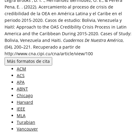
Legrá Brooks , D. I. ., Hernández Bermúdez, O. E., & Perera
Pena, E. . (2022). Acercamiento al proceso de crisis de
credibilidad de la OEA en América Latina y el Caribe en el
periodo 2015-2020. Casos de estudio: Bolivia, Venezuela y
Haití: Approach to the OAS Credibility Crisis Process in Latin
America and the Caribbean During 2015-2020. Cases of Study:
Bolivia, Venezuela and Haiti.
Cuadernos De Nuestra América
,
(04), 200–221. Recuperado a partir de
http://www.cna.cipi.cu/cna/article/view/100
Más formatos de cita
ACM
ACS
APA
ABNT
Chicago
Harvard
IEEE
MLA
Turabian
Vancouver