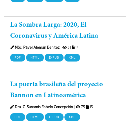
La Sombra Larga: 2020, El
Coronavirus y América Latina
MSc. Pável Alemán Benítez
|
31
14
PDF
HTML
E-PUB
XML
La puerta brasileña del proyecto
Bannon en Latinoamérica
Dra. C. Sunamis Fabelo Concepción
|
75
15
PDF
HTML
E-PUB
XML