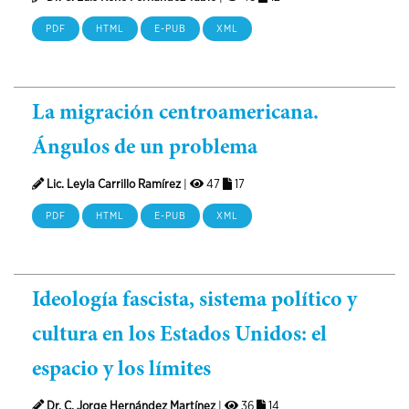
PDF
HTML
E-PUB
XML
La migración centroamericana.
Ángulos de un problema
Lic. Leyla Carrillo Ramírez
|
47
17
PDF
HTML
E-PUB
XML
Ideología fascista, sistema político y
cultura en los Estados Unidos: el
espacio y los límites
Dr. C. Jorge Hernández Martínez
|
36
14