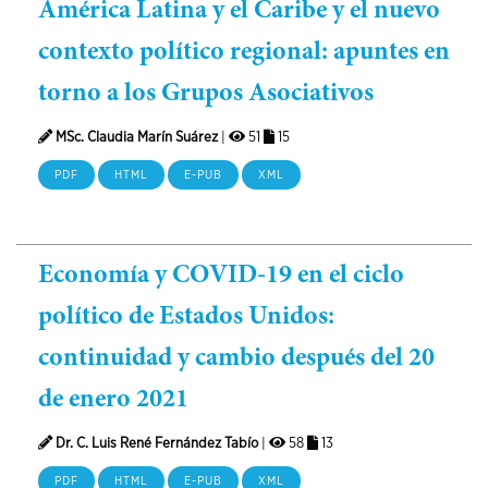
América Latina y el Caribe y el nuevo
contexto político regional: apuntes en
torno a los Grupos Asociativos
MSc. Claudia Marín Suárez
|
51
15
PDF
HTML
E-PUB
XML
Economía y COVID-19 en el ciclo
político de Estados Unidos:
continuidad y cambio después del 20
de enero 2021
Dr. C. Luis René Fernández Tabío
|
58
13
PDF
HTML
E-PUB
XML