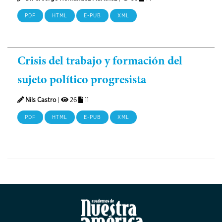
PDF
HTML
E-PUB
XML
Crisis del trabajo y formación del
sujeto político progresista
Nils Castro
|
26
11
PDF
HTML
E-PUB
XML