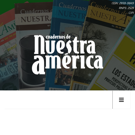
ISSN: 2959-9849
RNPS: 2529
CIPI