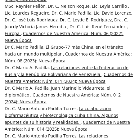
MSc. Raynier Pellón, Dr. C. Nelson Roque, Lic. Leyla Carrillo ,
Lic. Lourdes Regueiro, Dr. C. Mario Padilla, Lic. David Lorenzo,
Dr. C. José Luis Rodríguez, Dr. C. Leyde E. Rodríguez, Dra. C.
Jourdy Victoria James Heredia , Dr. C. Luis René Fernández ,
Europa
,
Cuadernos de Nuestra América: Núm. 06 (2022):
Nueva Época
Dr C. Mario Padilla,
El Grupo-77 más China, en el tránsito
hacia un mundo multipolar
,
Cuadernos de Nuestra América:
Núm. 08 (2023): Nueva Época
Dr. C Mario A. Padilla,
Las relaciones entre la Federación de
Rusia y la República Bolivariana de Venezuela
,
Cuadernos de
Nuestra América: Núm. 011 (2024): Nueva Época
Dr. C Mario A. Padilla,
Juan Marinello Vidaurreta, el
diplomático
,
Cuadernos de Nuestra América: Núm. 012
(2024): Nueva Época
Dr. C. Mario Antonio Padilla Torres,
La colaboración
biofarmacéutica y biotecnológica Cuba-China. Algunos
apuntes de su historia y realidades.
,
Cuadernos de Nuestra
América: Núm. 014 (2025): Nueva Época
Dr. C. Mario Antonio Padilla Torres,
Las relaciones