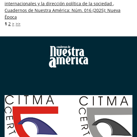
internacionales y la dirección política de la sociedad
,
Cuadernos de Nuestra América: Núm. 016 (2025): Nueva
Época
1
2
>
>>