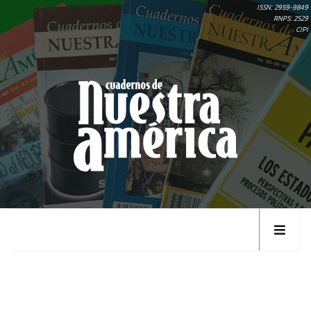
ISSN: 2959-9849
RNPS: 2529
CIPI