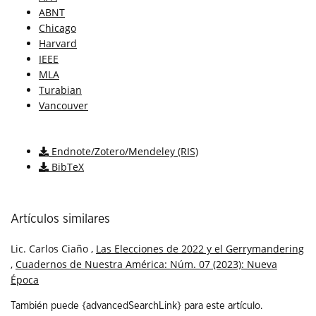
ABNT
Chicago
Harvard
IEEE
MLA
Turabian
Vancouver
Descargar cita
Endnote/Zotero/Mendeley (RIS)
BibTeX
Artículos similares
Lic. Carlos Ciaño ,
Las Elecciones de 2022 y el Gerrymandering
,
Cuadernos de Nuestra América: Núm. 07 (2023): Nueva
Época
También puede {advancedSearchLink} para este artículo.