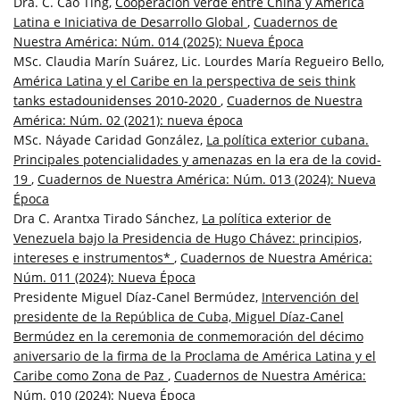
Dra. C. Cao Ting,
Cooperación verde entre China y América
Latina e Iniciativa de Desarrollo Global
,
Cuadernos de
Nuestra América: Núm. 014 (2025): Nueva Época
MSc. Claudia Marín Suárez, Lic. Lourdes María Regueiro Bello,
América Latina y el Caribe en la perspectiva de seis think
tanks estadounidenses 2010-2020
,
Cuadernos de Nuestra
América: Núm. 02 (2021): nueva época
MSc. Náyade Caridad González,
La política exterior cubana.
Principales potencialidades y amenazas en la era de la covid-
19
,
Cuadernos de Nuestra América: Núm. 013 (2024): Nueva
Época
Dra C. Arantxa Tirado Sánchez,
La política exterior de
Venezuela bajo la Presidencia de Hugo Chávez: principios,
intereses e instrumentos*
,
Cuadernos de Nuestra América:
Núm. 011 (2024): Nueva Época
Presidente Miguel Díaz-Canel Bermúdez,
Intervención del
presidente de la República de Cuba, Miguel Díaz-Canel
Bermúdez en la ceremonia de conmemoración del décimo
aniversario de la firma de la Proclama de América Latina y el
Caribe como Zona de Paz
,
Cuadernos de Nuestra América:
Núm. 010 (2024): Nueva Época