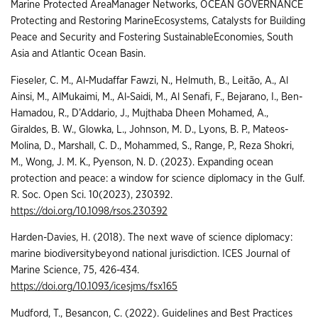
Marine Protected AreaManager Networks, OCEAN GOVERNANCE
Protecting and Restoring MarineEcosystems, Catalysts for Building
Peace and Security and Fostering SustainableEconomies, South
Asia and Atlantic Ocean Basin.
Fieseler, C. M., Al-Mudaffar Fawzi, N., Helmuth, B., Leitão, A., Al
Ainsi, M., AlMukaimi, M., Al-Saidi, M., Al Senafi, F., Bejarano, I., Ben-
Hamadou, R., D’Addario, J., Mujthaba Dheen Mohamed, A.,
Giraldes, B. W., Glowka, L., Johnson, M. D., Lyons, B. P., Mateos-
Molina, D., Marshall, C. D., Mohammed, S., Range, P., Reza Shokri,
M., Wong, J. M. K., Pyenson, N. D. (2023). Expanding ocean
protection and peace: a window for science diplomacy in the Gulf.
R. Soc. Open Sci. 10(2023), 230392.
https://doi.org/10.1098/rsos.230392
Harden-Davies, H. (2018). The next wave of science diplomacy:
marine biodiversitybeyond national jurisdiction. ICES Journal of
Marine Science, 75, 426-434.
https://doi.org/10.1093/icesjms/fsx165
Mudford, T., Besancon, C. (2022). Guidelines and Best Practices