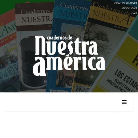
ISSN: 2959-9849
RNPS: 2529
CIPI