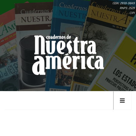
ISSN: 2959-9849
RNPS: 2529
CIPI