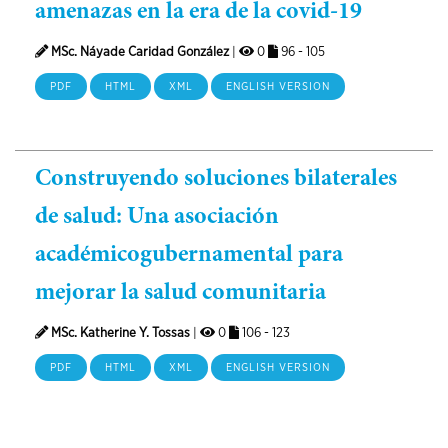
amenazas en la era de la covid-19
MSc. Náyade Caridad González
|
0
96 - 105
PDF
HTML
XML
ENGLISH VERSION
Construyendo soluciones bilaterales
de salud: Una asociación
académicogubernamental para
mejorar la salud comunitaria
MSc. Katherine Y. Tossas
|
0
106 - 123
PDF
HTML
XML
ENGLISH VERSION