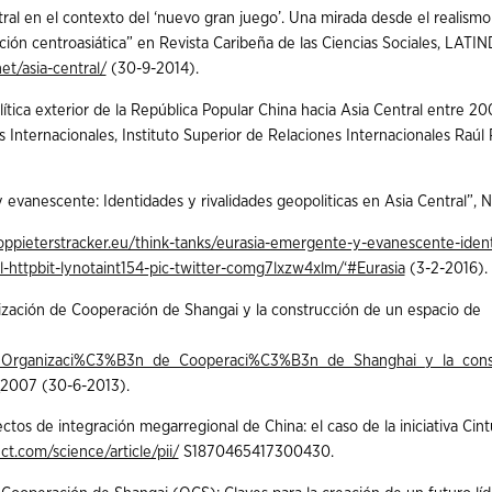
al en el contexto del ‘nuevo gran juego’. Una mirada desde el realismo 
ación centroasiática” en Revista Caribeña de las Ciencias Sociales, LATI
et/asia-central/
(30-9-2014).
ítica exterior de la República Popular China hacia Asia Central entre 20
s Internacionales, Instituto Superior de Relaciones Internacionales Raúl 
 evanescente: Identidades y rivalidades geopoliticas en Asia Central”, 
coppieterstracker.eu/think-tanks/eurasia-emergente-y-evanescente-iden
al-httpbit-lynotaint154-pic-twitter-comg7lxzw4xlm/‘#Eurasia
(3-2-2016).
zación de Cooperación de Shangai y la construcción de un espacio de
a_Organizaci%C3%B3n_de_Cooperaci%C3%B3n_de_Shanghai_y_la_con
2007 (30-6-2013).
tos de integración megarregional de China: el caso de la iniciativa Cin
ct.com/science/article/pii/
S1870465417300430.