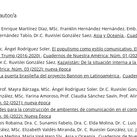
autor/a
 Enrique Martínez Díaz, MSc. Franklin Hernández Hernández, Emb. 
ernández Tabío, Dr.C. Ruvislei González Saez,
Asia y Oceanía
,
Cuad
. Ángel Rodríguez Soler,
El populismo como estilo comunicativo. E
d Trump (2016-2020)
,
Cuadernos de Nuestra América: Núm. 01 (202
r.C. Ruvislei González Sáez,
Kazajistán: De la situación interna a la
ica: Núm. 03 (2022): nueva época
La puerta brasileña del proyecto Bannon en Latinoamérica
,
Cuader
of. Mayra Bárzaga, MSc. Ángel Rodríguez Soler, Dr.C. Ruvislei Gonz
nzález, MSc. Yarina Amoroso, Prof. Claudia Sánchez Savín, Prof. Al
 02 (2021): nueva época
des para la construcción de ambientes de comunicación en el cont
 06 (2022): Nueva Época
s Robaina, Dra. C. Sunamis Fabelo, Dra. C. Elda Molina, Dr. C. Luis
lez, MSc. Elizabeth Valdés-Miranda, Dr. C. Ruvislei González, Lic. 
a Medina, María José Haro Sly ,
Asia y Oceanía
,
Cuadernos de Nues