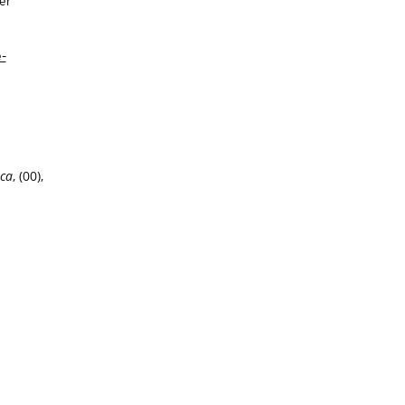
er
e-
ca
, (00),