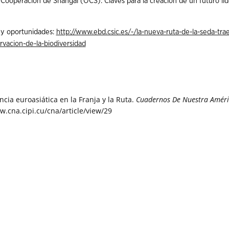
e Cooperación de Shangai (OCS): Claves para la creación de un futuro líd
 y oportunidades:
http://www.ebd.csic.es/-/la-nueva-ruta-de-la-seda-tra
rvacion-de-la-biodiversidad
ncia euroasiática en la Franja y la Ruta.
Cuadernos De Nuestra Améri
w.cna.cipi.cu/cna/article/view/29