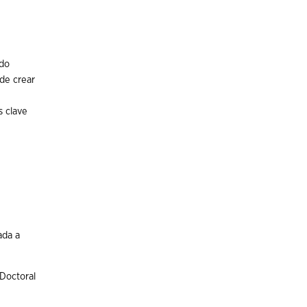
ado
de crear
s clave
ada a
 Doctoral