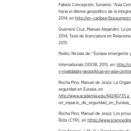
Fabelo Concepción, Sunamis: “Asia Centr
hacia el dilema geopolítico de la integr
2014, en
http://xn--caribea-9za.eumed.n
Guerrero Cruz, Manuel Alejandro: La pol
2014, Tesis de licenciatura en Relacione
2015.
Pedro, Nicolas de: “Eurasia emergente y
Internationals CIDOB, 2015, en:
http://
y-rivalidades-geopolticas-en-asia-centr
Rocha Pino, Manuel de Jesús: La Organi
seguridad en Eurasia, en
http://www.academia.edu/6424077/L
un_espacio_de_seguridad_en_Eurasia_
Rocha Pino, Manuel de Jesús: Los proyec
Ruta (CYR), en
https://www.sciencedire