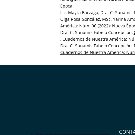
Época
Lic. Mayra Bárzaga, Dra. C. Sunamis Fa
Olga Rosa González, MSc. Yarina Amor
América: Núm. 06 (2022): Nueva Épo
Dra. C. Sunamis Fabelo Concepción,
,
Cuadernos de Nuestra América: Núm
Dra. C. Sunamis Fabelo Concepción, D
Cuadernos de Nuestra América: Núm.
CONT