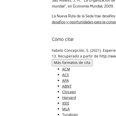
Saíz Álvarez, J. M.: “La Organización d
mundial”, en Economía Mundial, 2009.
La Nueva Ruta de la Seda trae desafíos
desafios-y-oportunidades-para-la-conse
Cómo citar
Fabelo Concepción, S. (2021). Experie
13. Recuperado a partir de http://ww
Más formatos de cita
ACM
ACS
APA
ABNT
Chicago
Harvard
IEEE
MLA
Turabian