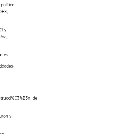
político
NDEX,
01 y
Roa,
Notes
tidades-
strucci%C3%B3n_de_
turon y