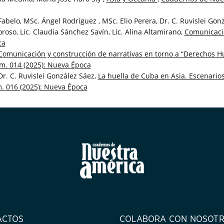
belo, MSc. Ángel Rodríguez , MSc. Elio Perera, Dr. C. Ruvislei Gonzá
oso, Lic. Claudia Sánchez Savín, Lic. Alina Altamirano,
Comunicaci
ca
Comunicación y construcción de narrativas en torno a “Derechos H
. 014 (2025): Nueva Época
r. C. Ruvislei González Sáez,
La huella de Cuba en Asia. Escenario
 016 (2025): Nueva Época
ACTOS
COLABORA CON NOSOT