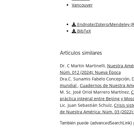
Vancouver
Descargar cita
Endnote/Zotero/Mendeley (R
BibTeX
Artículos similares
Dr. C Martin Martinelli,
Nuestra Amér
Núm. 012 (2024): Nueva Época
Dra.C. Sunamis Fabelo Concepción, D
mundial
,
Cuadernos de Nuestra Amér
M. Sc. José Oriol Marrero Martínez,
C
práctica integral entre Beijing y Mo
Lic. Juan Sebastián Schulz,
Crisis si
de Nuestra América: Núm. 03 (2022)
También puede {advancedSearchLink} pa