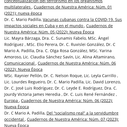
conceptualización del terrorismo en los organismos
multilaterales
,
Cuadernos de Nuestra América: Núm. 01
(2021): nueva época
Dr. C. Mario Padilla,
Vacunas cubanas contra la COVID-19. Sus
impactos sociales en Cuba y en el mundo
,
Cuadernos de
Nuestra América: Núm. 05 (2022): Nueva Época
Lic. Mayra Bárzaga, Dra. C. Sunamis Fabelo, MSc. Ángel
Rodríguez , MSc. Elio Perera, Dr. C. Ruvislei González, Dr. C
Mario A. Padilla, Dra. C. Olga Rosa González, MSc. Yarina
Amoroso, Lic. Claudia Sánchez Savín, Lic. Alina Altamirano,
Comunicacional
,
Cuadernos de Nuestra América: Núm. 06
(2022): Nueva Época
MSc. Raynier Pellón, Dr. C. Nelson Roque, Lic. Leyla Carrillo ,
Lic. Lourdes Regueiro, Dr. C. Mario Padilla, Lic. David Lorenzo,
Dr. C. José Luis Rodríguez, Dr. C. Leyde E. Rodríguez, Dra. C.
Jourdy Victoria James Heredia , Dr. C. Luis René Fernández ,
Europa
,
Cuadernos de Nuestra América: Núm. 06 (2022):
Nueva Época
Dr. C Mario A. Padilla,
Del “socialismo real” a la servidumbre
occidental
,
Cuadernos de Nuestra América: Núm. 07 (2023):
Nueva Época