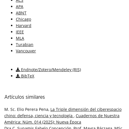
ACS
APA
ABNT
Chicago
Harvard
IEEE
MLA
Turabian
Vancouver
Descargar cita
Endnote/Zotero/Mendeley (RIS)
BibTeX
Artículos similares
M. Sc. Elio Perera Pena,
La Triple dimensión del ciberespacio
chino: defensa, ciencia y tecnología
,
Cuadernos de Nuestra
América: Núm. 014 (2025): Nueva Época
Dra.C. Sunamis Fabelo Concepción, Prof. Mayra Bárzaga, MSc.