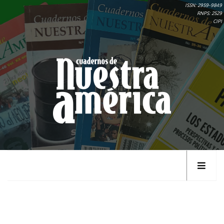
ISSN: 2959-9849
RNPS: 2529
CIPI